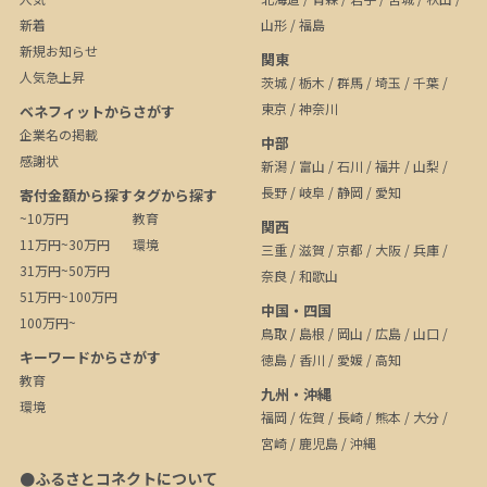
新着
山形
/
福島
新規お知らせ
関東
人気急上昇
茨城
/
栃木
/
群馬
/
埼玉
/
千葉
/
東京
/
神奈川
ベネフィットからさがす
企業名の掲載
中部
感謝状
新潟
/
富山
/
石川
/
福井
/
山梨
/
長野
/
岐阜
/
静岡
/
愛知
寄付金額から探す
タグから探す
~10万円
教育
関西
11万円~30万円
環境
三重
/
滋賀
/
京都
/
大阪
/
兵庫
/
31万円~50万円
奈良
/
和歌山
51万円~100万円
中国・四国
100万円~
鳥取
/
島根
/
岡山
/
広島
/
山口
/
キーワードからさがす
徳島
/
香川
/
愛媛
/
高知
教育
九州・沖縄
環境
福岡
/
佐賀
/
長崎
/
熊本
/
大分
/
宮崎
/
鹿児島
/
沖縄
●ふるさとコネクトについて