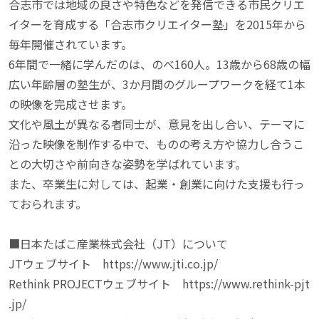
合志市では地域の良さや特色などを発信できる市民クリエ
イターを育成する「合志市クリエイター塾」を2015年から
毎年開催されています。

6年間で一緒に学んだのは、のべ160人。13歳から68歳の幅
広い年齢層の塾生が、3か月間のグループワークを経て1本
の映像を完成させます。

文化や風土が異なる者同士が、意見を出し合い、テーマに
沿った映像を制作する中で、ものの考え方や協力し合うこ
との大切さや前向きな姿勢を学ばれています。

また、卒業生に対しては、起業・創業に向けた支援も行っ
ておられます。

■日本たばこ産業株式会社（JT）について

JTウェブサイト　https://www.jti.co.jp/

Rethink PROJECTウェブサイト　https://www.rethink-pjt
.jp/
