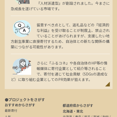
『人材派遣型』が創設されました。今まさに
急成長を遂げている市場です。
留意すべき点として、返礼品などの『経済的
な利益』を受け取ることが制度上、禁止され
ていることがあげられますが、支援したい地
方創生事業に直接寄付するため、自治体との新たな関係の構
築につながる可能性があります。
さらに『ふるコネ』や各自治体のHP等の情
報媒体に寄付企業として紹介等されること
で、寄付を通じて社会貢献（SDGsの達成な
ど）に取り組む企業としてのPR効果が狙えます。
●プロジェクトをさがす
おすすめからさがす
都道府県からさがす
最新寄付
北海道・東北
人気
北海道
/
青森
/
岩手
/
宮城
/
秋田
/