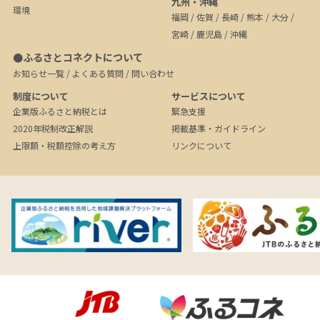
九州・沖縄
環境
福岡
/
佐賀
/
長崎
/
熊本
/
大分
/
宮崎
/
鹿児島
/
沖縄
●ふるさとコネクトについて
お知らせ一覧
/
よくある質問
/
問い合わせ
制度について
サービスについて
企業版ふるさと納税とは
緊急支援
2020年税制改正解説
掲載基準・ガイドライン
上限額・税額控除の考え方
リンクについて