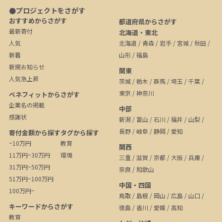
●プロジェクトをさがす
おすすめからさがす
都道府県からさがす
最新寄付
北海道・東北
人気
北海道
/
青森
/
岩手
/
宮城
/
秋田
/
新着
山形
/
福島
新規お知らせ
関東
人気急上昇
茨城
/
栃木
/
群馬
/
埼玉
/
千葉
/
東京
/
神奈川
ベネフィットからさがす
企業名の掲載
中部
感謝状
新潟
/
富山
/
石川
/
福井
/
山梨
/
長野
/
岐阜
/
静岡
/
愛知
寄付金額から探す
タグから探す
~10万円
教育
関西
11万円~30万円
環境
三重
/
滋賀
/
京都
/
大阪
/
兵庫
/
31万円~50万円
奈良
/
和歌山
51万円~100万円
中国・四国
100万円~
鳥取
/
島根
/
岡山
/
広島
/
山口
/
キーワードからさがす
徳島
/
香川
/
愛媛
/
高知
教育