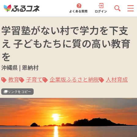
学習塾がない村で学力を下支
え 子どもたちに質の高い教育
を
沖縄県 | 恩納村
教育
子育て
企業版ふるさと納税
人材育成
リンクをコピー