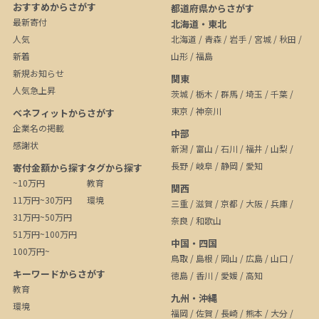
おすすめからさがす
都道府県からさがす
最新寄付
北海道・東北
人気
北海道
/
青森
/
岩手
/
宮城
/
秋田
/
新着
山形
/
福島
新規お知らせ
関東
人気急上昇
茨城
/
栃木
/
群馬
/
埼玉
/
千葉
/
東京
/
神奈川
ベネフィットからさがす
企業名の掲載
中部
感謝状
新潟
/
富山
/
石川
/
福井
/
山梨
/
長野
/
岐阜
/
静岡
/
愛知
寄付金額から探す
タグから探す
~10万円
教育
関西
11万円~30万円
環境
三重
/
滋賀
/
京都
/
大阪
/
兵庫
/
31万円~50万円
奈良
/
和歌山
51万円~100万円
中国・四国
100万円~
鳥取
/
島根
/
岡山
/
広島
/
山口
/
キーワードからさがす
徳島
/
香川
/
愛媛
/
高知
教育
九州・沖縄
環境
福岡
/
佐賀
/
長崎
/
熊本
/
大分
/