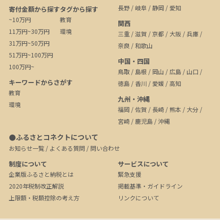
長野
/
岐阜
/
静岡
/
愛知
寄付金額から探す
タグから探す
~10万円
教育
関西
11万円~30万円
環境
三重
/
滋賀
/
京都
/
大阪
/
兵庫
/
31万円~50万円
奈良
/
和歌山
51万円~100万円
中国・四国
100万円~
鳥取
/
島根
/
岡山
/
広島
/
山口
/
キーワードからさがす
徳島
/
香川
/
愛媛
/
高知
教育
九州・沖縄
環境
福岡
/
佐賀
/
長崎
/
熊本
/
大分
/
宮崎
/
鹿児島
/
沖縄
●ふるさとコネクトについて
お知らせ一覧
/
よくある質問
/
問い合わせ
制度について
サービスについて
企業版ふるさと納税とは
緊急支援
2020年税制改正解説
掲載基準・ガイドライン
上限額・税額控除の考え方
リンクについて