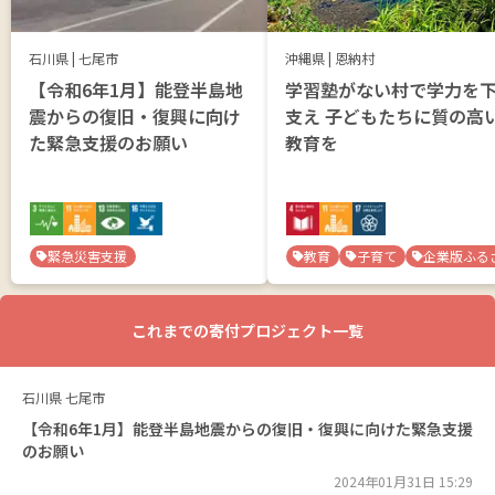
石川県
|
七尾市
沖縄県
|
恩納村
【令和6年1月】能登半島地
学習塾がない村で学力を
震からの復旧・復興に向け
支え 子どもたちに質の高
た緊急支援のお願い
教育を
緊急災害支援
教育
子育て
企業版ふる
これまでの寄付プロジェクト一覧
石川県
七尾市
【令和6年1月】能登半島地震からの復旧・復興に向けた緊急支援
のお願い
2024年01月31日 15:29