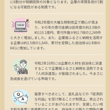
に6割分が税額控除の対象となります。企業の実質負担が1割
になる可能性がある制度です。
令和2年度の大幅な税制改正で関心が高ま
り、その年の寄付金額は前年度の約3.3倍の
約110.1億円、寄付件数が約1.7倍の2,249件
と大きく増加しました。また、企業版ふるさと納税を活用す
る企業は約1.5倍の1,640、寄付を受領した自治体は1.8倍の
641に増加しています。
令和2年10月には企業の人材を自治体に派遣
することで企業版ふるさと納税を活用できる
『人材派遣型』が創設されました。今まさに
急成長を遂げている市場です。
留意すべき点として、返礼品などの『経済的
な利益』を受け取ることが制度上、禁止され
ていることがあげられますが、支援したい地
方創生事業に直接寄付するため、自治体との新たな関係の構