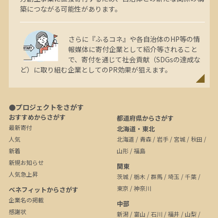
築につながる可能性があります。
さらに『ふるコネ』や各自治体のHP等の情
報媒体に寄付企業として紹介等されること
で、寄付を通じて社会貢献（SDGsの達成な
ど）に取り組む企業としてのPR効果が狙えます。
●プロジェクトをさがす
おすすめからさがす
都道府県からさがす
最新寄付
北海道・東北
人気
北海道
/
青森
/
岩手
/
宮城
/
秋田
/
新着
山形
/
福島
新規お知らせ
関東
人気急上昇
茨城
/
栃木
/
群馬
/
埼玉
/
千葉
/
東京
/
神奈川
ベネフィットからさがす
企業名の掲載
中部
感謝状
新潟
/
富山
/
石川
/
福井
/
山梨
/