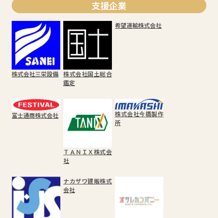
支援企業
希望運輸株式会社
株式会社三栄設備
株式会社国土総合
鑑定
株式会社今橋製作
富士通商株式会社
所
ＴＡＮＩＸ株式会
社
ナカザワ建販株式
会社