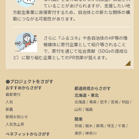
ていることがあげられますが、支援したい地
方創生事業に直接寄付するため、自治体との新たな関係の構
築につながる可能性があります。
さらに『ふるコネ』や各自治体のHP等の情
報媒体に寄付企業として紹介等されること
で、寄付を通じて社会貢献（SDGsの達成な
ど）に取り組む企業としてのPR効果が狙えます。
●プロジェクトをさがす
おすすめからさがす
都道府県からさがす
最新寄付
北海道・東北
人気
北海道
/
青森
/
岩手
/
宮城
/
秋田
/
新着
山形
/
福島
新規お知らせ
関東
人気急上昇
茨城
/
栃木
/
群馬
/
埼玉
/
千葉
/
東京
/
神奈川
ベネフィットからさがす