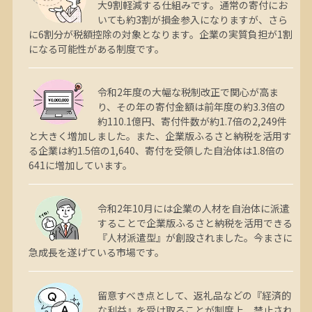
大9割軽減する仕組みです。通常の寄付にお
いても約3割が損金参入になりますが、さら
に6割分が税額控除の対象となります。企業の実質負担が1割
になる可能性がある制度です。
令和2年度の大幅な税制改正で関心が高ま
り、その年の寄付金額は前年度の約3.3倍の
約110.1億円、寄付件数が約1.7倍の2,249件
と大きく増加しました。また、企業版ふるさと納税を活用す
る企業は約1.5倍の1,640、寄付を受領した自治体は1.8倍の
641に増加しています。
令和2年10月には企業の人材を自治体に派遣
することで企業版ふるさと納税を活用できる
『人材派遣型』が創設されました。今まさに
急成長を遂げている市場です。
留意すべき点として、返礼品などの『経済的
な利益』を受け取ることが制度上、禁止され