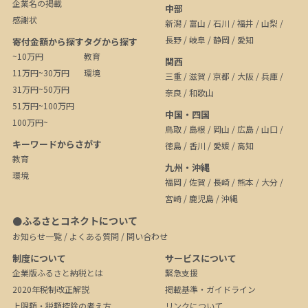
企業名の掲載
中部
感謝状
新潟
/
富山
/
石川
/
福井
/
山梨
/
長野
/
岐阜
/
静岡
/
愛知
寄付金額から探す
タグから探す
~10万円
教育
関西
11万円~30万円
環境
三重
/
滋賀
/
京都
/
大阪
/
兵庫
/
31万円~50万円
奈良
/
和歌山
51万円~100万円
中国・四国
100万円~
鳥取
/
島根
/
岡山
/
広島
/
山口
/
キーワードからさがす
徳島
/
香川
/
愛媛
/
高知
教育
九州・沖縄
環境
福岡
/
佐賀
/
長崎
/
熊本
/
大分
/
宮崎
/
鹿児島
/
沖縄
●ふるさとコネクトについて
お知らせ一覧
/
よくある質問
/
問い合わせ
制度について
サービスについて
企業版ふるさと納税とは
緊急支援
2020年税制改正解説
掲載基準・ガイドライン
上限額・税額控除の考え方
リンクについて