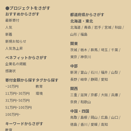
●プロジェクトをさがす
おすすめからさがす
都道府県からさがす
最新寄付
北海道・東北
人気
北海道
/
青森
/
岩手
/
宮城
/
秋田
/
新着
山形
/
福島
新規お知らせ
関東
人気急上昇
茨城
/
栃木
/
群馬
/
埼玉
/
千葉
/
東京
/
神奈川
ベネフィットからさがす
企業名の掲載
中部
感謝状
新潟
/
富山
/
石川
/
福井
/
山梨
/
長野
/
岐阜
/
静岡
/
愛知
寄付金額から探す
タグから探す
~10万円
教育
関西
11万円~30万円
環境
三重
/
滋賀
/
京都
/
大阪
/
兵庫
/
31万円~50万円
奈良
/
和歌山
51万円~100万円
中国・四国
100万円~
鳥取
/
島根
/
岡山
/
広島
/
山口
/
キーワードからさがす
徳島
/
香川
/
愛媛
/
高知
教育