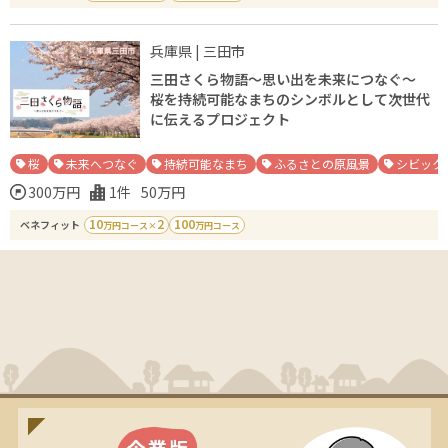
兵庫県
|
三田市
三田さくら物語〜思い出を未来につなぐ〜
桜を持続可能なまちのシンボルとして次世代
に伝えるプロジェクト
桜
未来へつなぐ
持続可能なまち
ふるさとの原風景
シビック
300万
円
1
件
50万
円
10
2
100
ベネフィット
万円コース
×
万円コース