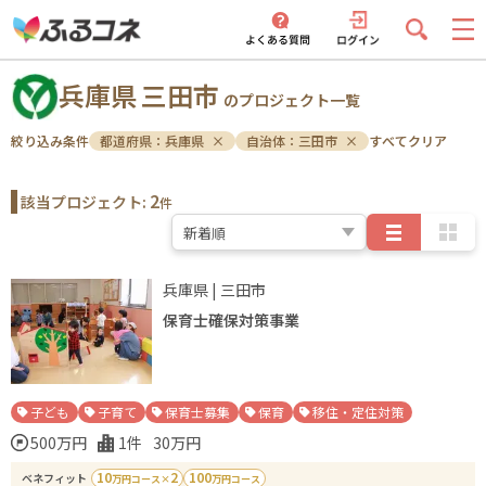
兵庫県
三田市
のプロジェクト一覧
絞り込み条件
都道府県
：
兵庫県
×
自治体
：
三田市
×
すべてクリア
2
該当プロジェクト:
件
兵庫県
|
三田市
保育士確保対策事業
子ども
子育て
保育士募集
保育
移住・定住対策
500万
円
1
件
30万
円
10
2
100
ベネフィット
万円コース
×
万円コース