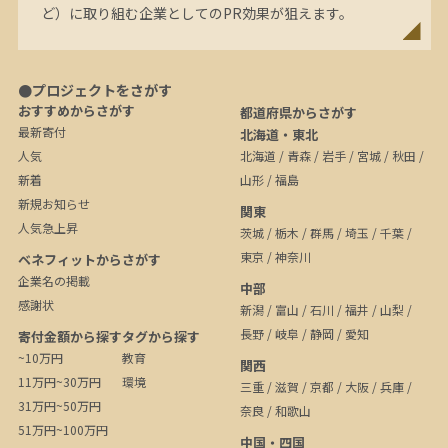
ど）に取り組む企業としてのPR効果が狙えます。
●プロジェクトをさがす
おすすめからさがす
都道府県からさがす
最新寄付
北海道・東北
人気
北海道
/
青森
/
岩手
/
宮城
/
秋田
/
新着
山形
/
福島
新規お知らせ
関東
人気急上昇
茨城
/
栃木
/
群馬
/
埼玉
/
千葉
/
東京
/
神奈川
ベネフィットからさがす
企業名の掲載
中部
感謝状
新潟
/
富山
/
石川
/
福井
/
山梨
/
長野
/
岐阜
/
静岡
/
愛知
寄付金額から探す
タグから探す
~10万円
教育
関西
11万円~30万円
環境
三重
/
滋賀
/
京都
/
大阪
/
兵庫
/
31万円~50万円
奈良
/
和歌山
51万円~100万円
中国・四国