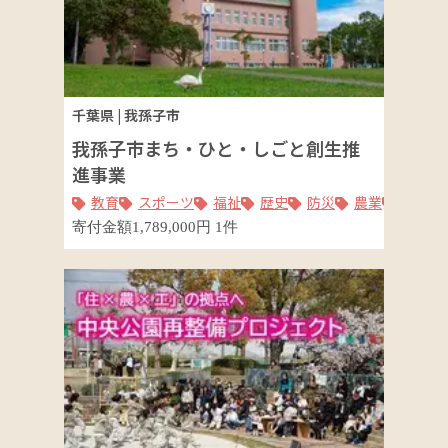
千葉県
|
我孫子市
我孫子市まち・ひと・しごと創生推
進事業
教育
スポーツ
福祉
歴史
防災
農業
公共交
寄付金額
1,789,000
円
1
件