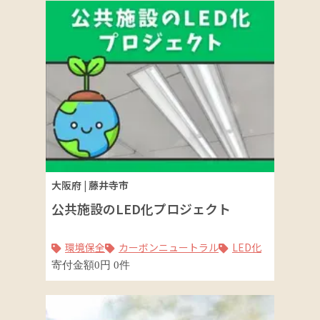
大阪府
|
藤井寺市
公共施設のLED化プロジェクト
環境保全
カーボンニュートラル
LED化
寄付金額
0
円
0
件