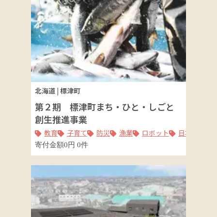
北海道
|
標津町
第２期 標津町まち・ひと・しごと
創生推進事業
教育
子育て
防災
漁業
ロボット
日本遺産
寄付金額
0
円
0
件