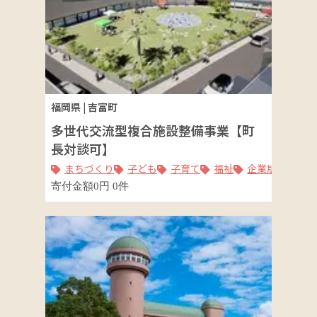
福岡県
|
吉富町
多世代交流型複合施設整備事業【町
長対談可】
まちづくり
子ども
子育て
福祉
企業版ふるさと
寄付金額
0
円
0
件