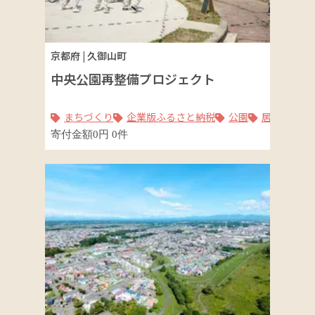
京都府
|
久御山町
中央公園再整備プロジェクト
まちづくり
企業版ふるさと納税
公園
居場所
寄付金額
0
円
0
件