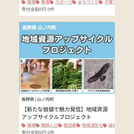
環境
教育
スポーツ
まちづくり
子育て
福祉
寄付金額
0
円
0
件
長野県
|
山ノ内町
【新たな価値で魅力発信】地域資源
アップサイクルプロジェクト
環境
関係人口
脱炭素
地域活性化
森林整備
寄付金額
0
円
0
件