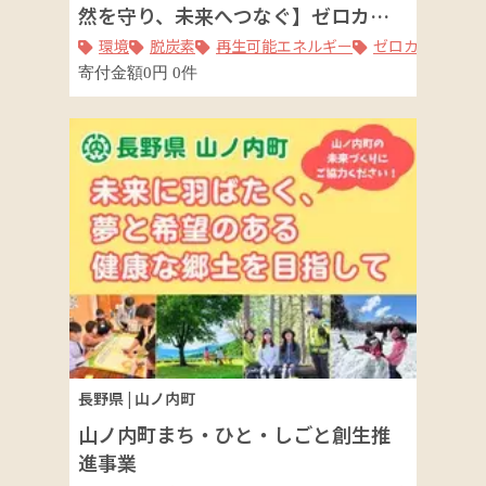
然を守り、未来へつなぐ】ゼロカー
ボン2050プロジェクト
環境
脱炭素
再生可能エネルギー
ゼロカーボン
寄付金額
0
円
0
件
長野県
|
山ノ内町
山ノ内町まち・ひと・しごと創生推
進事業