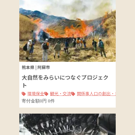
熊本県
|
阿蘇市
大自然をみらいにつなぐプロジェク
ト
環境保全
観光・交流
関係事人口の創出・拡大
寄付金額
0
円
0
件