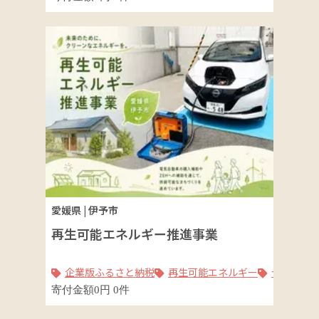
愛媛県
|
伊予市
再生可能エネルギー推進事業
企業版ふるさと納税
再生可能エネルギー
ゼロカー
寄付金額
0
円
0
件