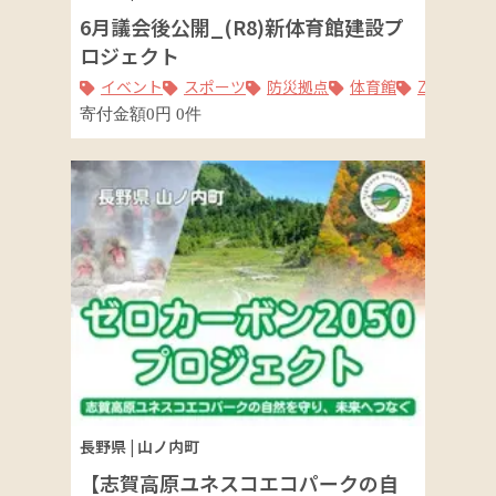
6月議会後公開_(R8)新体育館建設プ
ロジェクト
イベント
スポーツ
防災拠点
体育館
ZEB Read
寄付金額
0
円
0
件
長野県
|
山ノ内町
【志賀高原ユネスコエコパークの自