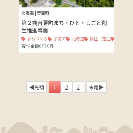
北海道
|
音更町
第２期音更町まち・ひと・しごと創
生推進事業
まちづくり
子育て
北海道
移住・定住
地方創生
寄付金額
0
円
0
件
1
2
3
先頭
末尾