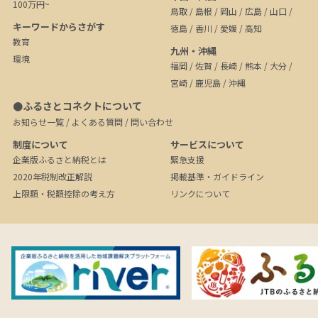
100万円~
鳥取
/
島根
/
岡山
/
広島
/
山口
/
キーワードからさがす
徳島
/
香川
/
愛媛
/
高知
教育
九州・沖縄
環境
福岡
/
佐賀
/
長崎
/
熊本
/
大分
/
宮崎
/
鹿児島
/
沖縄
●ふるさとコネクトについて
お知らせ一覧
/
よくある質問
/
問い合わせ
制度について
サービスについて
企業版ふるさと納税とは
緊急支援
2020年税制改正解説
掲載基準・ガイドライン
上限額・税額控除の考え方
リンクについて