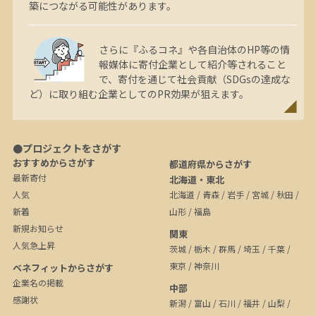
築につながる可能性があります。
さらに『ふるコネ』や各自治体のHP等の情
報媒体に寄付企業として紹介等されること
で、寄付を通じて社会貢献（SDGsの達成な
ど）に取り組む企業としてのPR効果が狙えます。
●プロジェクトをさがす
おすすめからさがす
都道府県からさがす
最新寄付
北海道・東北
人気
北海道
/
青森
/
岩手
/
宮城
/
秋田
/
新着
山形
/
福島
新規お知らせ
関東
人気急上昇
茨城
/
栃木
/
群馬
/
埼玉
/
千葉
/
東京
/
神奈川
ベネフィットからさがす
企業名の掲載
中部
感謝状
新潟
/
富山
/
石川
/
福井
/
山梨
/