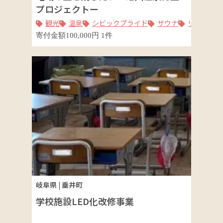
プロジェクトー
観光
温泉
シビックプライド
サウナ
リニューア
寄付金額
100,000
円
1
件
岐阜県
|
垂井町
学校施設LED化改修事業