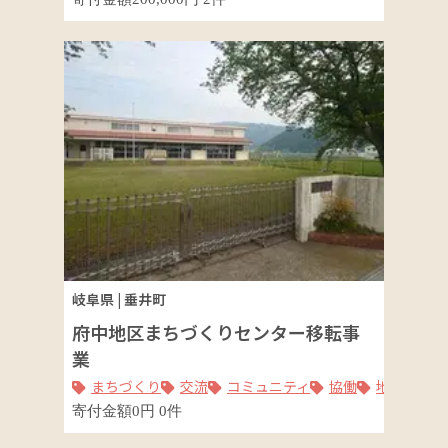
岐阜県
|
垂井町
府中地区まちづくりセンター移転事
業
まちづくり
交流
コミュニティ
協働
地域活動
寄付金額
0
円
0
件