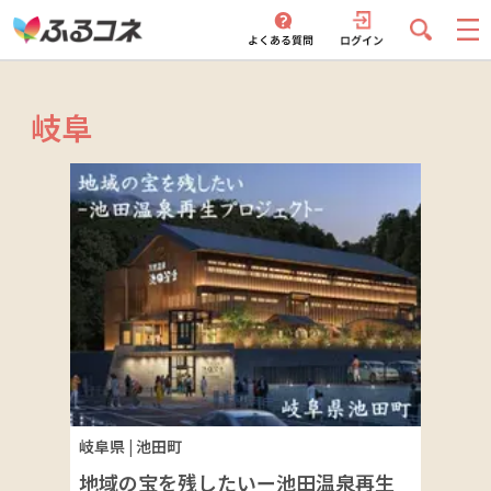
岐阜
岐阜県
|
池田町
地域の宝を残したいー池田温泉再生