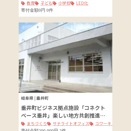
教育
子ども
小学校
LED化
寄付金額
0
円
0
件
岐阜県
|
垂井町
垂井町ビジネス拠点施設「コネクト
ベース垂井」楽しい地方共創推進事
業
まちづくり
サテライトオフィス
コワーキングスペ
寄付金額
200,000
円
2
件