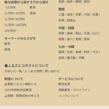
長野
/
岐阜
/
静岡
/
愛知
寄付金額から探す
タグから探す
~10万円
教育
関西
11万円~30万円
環境
三重
/
滋賀
/
京都
/
大阪
/
兵庫
/
31万円~50万円
奈良
/
和歌山
51万円~100万円
中国・四国
100万円~
鳥取
/
島根
/
岡山
/
広島
/
山口
/
キーワードからさがす
徳島
/
香川
/
愛媛
/
高知
教育
九州・沖縄
環境
福岡
/
佐賀
/
長崎
/
熊本
/
大分
/
宮崎
/
鹿児島
/
沖縄
●ふるさとコネクトについて
お知らせ一覧
/
よくある質問
/
問い合わせ
制度について
サービスについて
企業版ふるさと納税とは
緊急支援
2020年税制改正解説
掲載基準・ガイドライン
上限額・税額控除の考え方
リンクについて