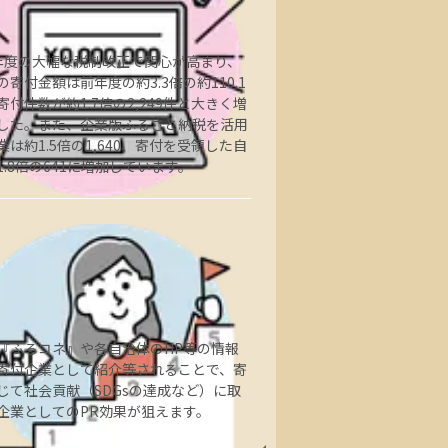
年度の大幅な税制改正で関心が高まり、
の寄付金額は前年度の約3.3倍の約110.1
寄付件数が約1.7倍の2,249件と大きく増
した。また、企業版ふるさと納税を活用
業は約1.5倍の1,640、寄付を受領した自
1.8倍の641に増加しています。
『ふるコネ』や各自治体のHP等の情報
寄付企業として紹介等されることで、寄
じて社会貢献（SDGsの達成など）に取
企業としてのPR効果が狙えます。