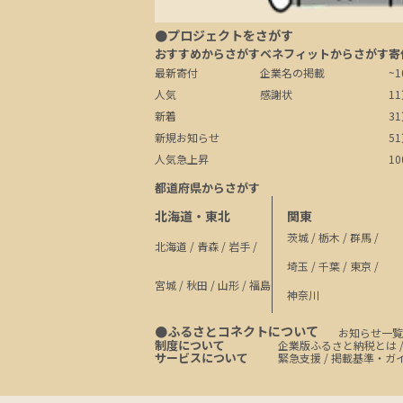
●プロジェクトをさがす
おすすめからさがす
ベネフィットからさがす
寄
最新寄付
企業名の掲載
~
人気
感謝状
1
新着
3
新規お知らせ
5
人気急上昇
1
都道府県からさがす
北海道・東北
関東
茨城
/
栃木
/
群馬
/
北海道
/
青森
/
岩手
/
埼玉
/
千葉
/
東京
/
宮城
/
秋田
/
山形
/
福島
神奈川
●ふるさとコネクトについて
お知らせ一覧
制度について
企業版ふるさと納税とは
サービスについて
緊急支援
/
掲載基準・ガ