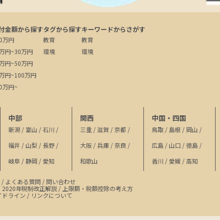
付金額から探す
タグから探す
キーワードからさがす
10万円
教育
教育
1万円~30万円
環境
環境
1万円~50万円
1万円~100万円
00万円~
中部
関西
中国・四国
新潟
/
富山
/
石川
/
三重
/
滋賀
/
京都
/
鳥取
/
島根
/
岡山
/
福井
/
山梨
/
長野
/
大阪
/
兵庫
/
奈良
/
広島
/
山口
/
徳島
/
岐阜
/
静岡
/
愛知
和歌山
香川
/
愛媛
/
高知
/
よくある質問
/
問い合わせ
/
2020年税制改正解説
/
上限額・税額控除の考え方
イドライン
/
リンクについて