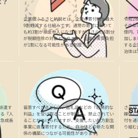
企業版ふるさと納税とは、企業の寄付額を最大
令和2
9割軽減する仕組みです。通常の寄付において
その年
も約3割が損金参入になりますが、さらに6割分
億円、
が税額控除の対象となります。企業の実質負担
加しま
が1割になる可能性がある制度です。
する企
治体は
派遣す
留意すべき点として、返礼品などの『経済的な
さらに
きる『人
利益』を受け取ることが制度上、禁止されてい
媒体に
に急成長
ることがあげられますが、支援したい地方創生
付を通
事業に直接寄付するため、自治体との新たな関
り組む
係の構築につながる可能性があります。