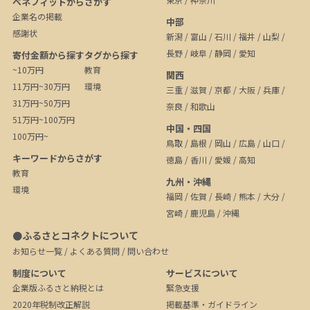
ベネフィットからさがす
企業名の掲載
中部
感謝状
新潟
/
富山
/
石川
/
福井
/
山梨
/
長野
/
岐阜
/
静岡
/
愛知
寄付金額から探す
タグから探す
~10万円
教育
関西
11万円~30万円
環境
三重
/
滋賀
/
京都
/
大阪
/
兵庫
/
31万円~50万円
奈良
/
和歌山
51万円~100万円
中国・四国
100万円~
鳥取
/
島根
/
岡山
/
広島
/
山口
/
キーワードからさがす
徳島
/
香川
/
愛媛
/
高知
教育
九州・沖縄
環境
福岡
/
佐賀
/
長崎
/
熊本
/
大分
/
宮崎
/
鹿児島
/
沖縄
●ふるさとコネクトについて
お知らせ一覧
/
よくある質問
/
問い合わせ
制度について
サービスについて
企業版ふるさと納税とは
緊急支援
2020年税制改正解説
掲載基準・ガイドライン