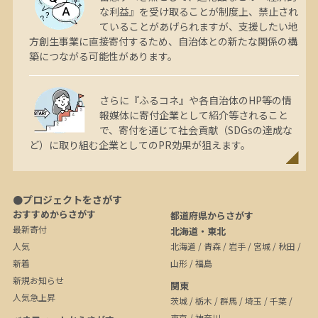
な利益』を受け取ることが制度上、禁止され
ていることがあげられますが、支援したい地
方創生事業に直接寄付するため、自治体との新たな関係の構
築につながる可能性があります。
さらに『ふるコネ』や各自治体のHP等の情
報媒体に寄付企業として紹介等されること
で、寄付を通じて社会貢献（SDGsの達成な
ど）に取り組む企業としてのPR効果が狙えます。
●プロジェクトをさがす
おすすめからさがす
都道府県からさがす
最新寄付
北海道・東北
人気
北海道
/
青森
/
岩手
/
宮城
/
秋田
/
新着
山形
/
福島
新規お知らせ
関東
人気急上昇
茨城
/
栃木
/
群馬
/
埼玉
/
千葉
/
東京
/
神奈川