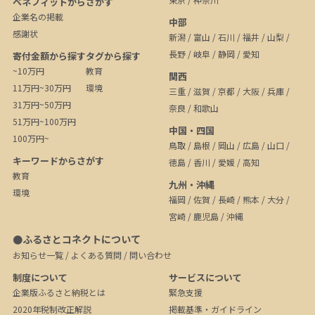
ベネフィットからさがす
企業名の掲載
中部
感謝状
新潟
/
富山
/
石川
/
福井
/
山梨
/
長野
/
岐阜
/
静岡
/
愛知
寄付金額から探す
タグから探す
~10万円
教育
関西
11万円~30万円
環境
三重
/
滋賀
/
京都
/
大阪
/
兵庫
/
31万円~50万円
奈良
/
和歌山
51万円~100万円
中国・四国
100万円~
鳥取
/
島根
/
岡山
/
広島
/
山口
/
キーワードからさがす
徳島
/
香川
/
愛媛
/
高知
教育
九州・沖縄
環境
福岡
/
佐賀
/
長崎
/
熊本
/
大分
/
宮崎
/
鹿児島
/
沖縄
●ふるさとコネクトについて
お知らせ一覧
/
よくある質問
/
問い合わせ
制度について
サービスについて
企業版ふるさと納税とは
緊急支援
2020年税制改正解説
掲載基準・ガイドライン