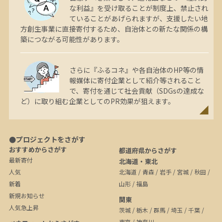
な利益』を受け取ることが制度上、禁止され
ていることがあげられますが、支援したい地
方創生事業に直接寄付するため、自治体との新たな関係の構
築につながる可能性があります。
さらに『ふるコネ』や各自治体のHP等の情
報媒体に寄付企業として紹介等されること
で、寄付を通じて社会貢献（SDGsの達成な
ど）に取り組む企業としてのPR効果が狙えます。
●プロジェクトをさがす
おすすめからさがす
都道府県からさがす
最新寄付
北海道・東北
人気
北海道
/
青森
/
岩手
/
宮城
/
秋田
/
新着
山形
/
福島
新規お知らせ
関東
人気急上昇
茨城
/
栃木
/
群馬
/
埼玉
/
千葉
/
東京
/
神奈川