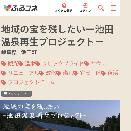
地域の宝を残したいー池田
温泉再生プロジェクトー
岐阜県 | 池田町
観光
温泉
シビックプライド
サウナ
リニューアル
改修
癒し
官民一体
復活
プロジェクトチーム
リンクをコピー