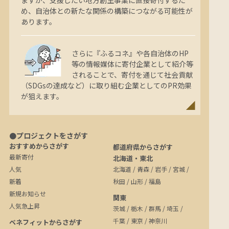
ますが、支援したい地方創生事業に直接寄付するた
め、自治体との新たな関係の構築につながる可能性が
あります。
さらに『ふるコネ』や各自治体のHP
等の情報媒体に寄付企業として紹介等
されることで、寄付を通じて社会貢献
（SDGsの達成など）に取り組む企業としてのPR効果
が狙えます。
●プロジェクトをさがす
おすすめからさがす
都道府県からさがす
最新寄付
北海道・東北
人気
北海道
/
青森
/
岩手
/
宮城
/
新着
秋田
/
山形
/
福島
新規お知らせ
関東
人気急上昇
茨城
/
栃木
/
群馬
/
埼玉
/
千葉
/
東京
/
神奈川
ベネフィットからさがす