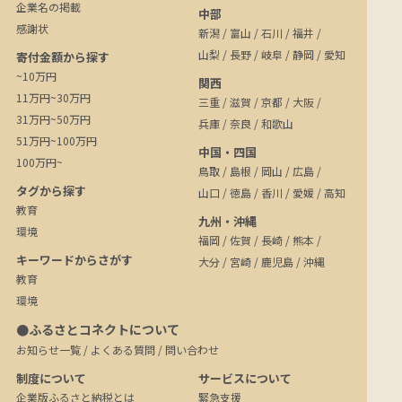
企業名の掲載
中部
感謝状
新潟
/
富山
/
石川
/
福井
/
山梨
/
長野
/
岐阜
/
静岡
/
愛知
寄付金額から探す
~10万円
関西
11万円~30万円
三重
/
滋賀
/
京都
/
大阪
/
31万円~50万円
兵庫
/
奈良
/
和歌山
51万円~100万円
中国・四国
100万円~
鳥取
/
島根
/
岡山
/
広島
/
タグから探す
山口
/
徳島
/
香川
/
愛媛
/
高知
教育
九州・沖縄
環境
福岡
/
佐賀
/
長崎
/
熊本
/
キーワードからさがす
大分
/
宮崎
/
鹿児島
/
沖縄
教育
環境
●ふるさとコネクトについて
お知らせ一覧
/
よくある質問
/
問い合わせ
制度について
サービスについて
企業版ふるさと納税とは
緊急支援