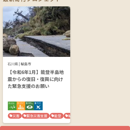
石川県
|
輪島市
【令和6年1月】能登半島地
震からの復旧・復興に向け
た緊急支援のお願い
災害
緊急災害支援
能登
輪島市
石川県