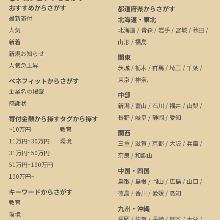
おすすめからさがす
都道府県からさがす
最新寄付
北海道・東北
人気
北海道
/
青森
/
岩手
/
宮城
/
秋田
/
新着
山形
/
福島
新規お知らせ
関東
人気急上昇
茨城
/
栃木
/
群馬
/
埼玉
/
千葉
/
東京
/
神奈川
ベネフィットからさがす
企業名の掲載
中部
感謝状
新潟
/
富山
/
石川
/
福井
/
山梨
/
長野
/
岐阜
/
静岡
/
愛知
寄付金額から探す
タグから探す
~10万円
教育
関西
11万円~30万円
環境
三重
/
滋賀
/
京都
/
大阪
/
兵庫
/
31万円~50万円
奈良
/
和歌山
51万円~100万円
中国・四国
100万円~
鳥取
/
島根
/
岡山
/
広島
/
山口
/
キーワードからさがす
徳島
/
香川
/
愛媛
/
高知
教育
九州・沖縄
環境
福岡
/
佐賀
/
長崎
/
熊本
/
大分
/