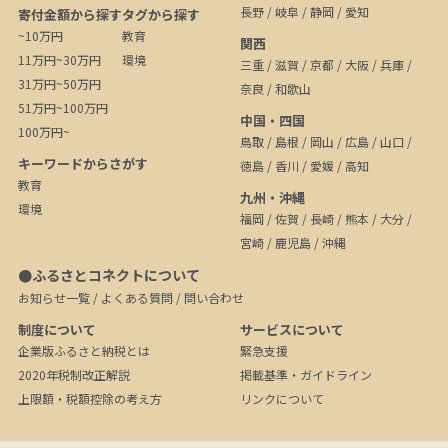
長野
/
岐阜
/
静岡
/
愛知
寄付金額から探す
タグから探す
~10万円
教育
関西
11万円~30万円
環境
三重
/
滋賀
/
京都
/
大阪
/
兵庫
/
31万円~50万円
奈良
/
和歌山
51万円~100万円
中国・四国
100万円~
鳥取
/
島根
/
岡山
/
広島
/
山口
/
キーワードからさがす
徳島
/
香川
/
愛媛
/
高知
教育
九州・沖縄
環境
福岡
/
佐賀
/
長崎
/
熊本
/
大分
/
宮崎
/
鹿児島
/
沖縄
●ふるさとコネクトについて
お知らせ一覧
/
よくある質問
/
問い合わせ
制度について
サービスについて
企業版ふるさと納税とは
緊急支援
2020年税制改正解説
掲載基準・ガイドライン
上限額・税額控除の考え方
リンクについて