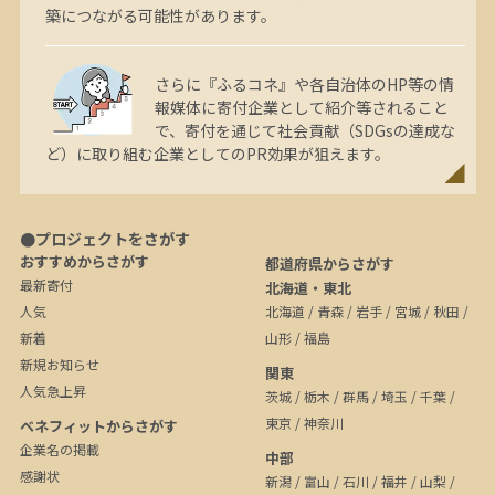
築につながる可能性があります。
さらに『ふるコネ』や各自治体のHP等の情
報媒体に寄付企業として紹介等されること
で、寄付を通じて社会貢献（SDGsの達成な
ど）に取り組む企業としてのPR効果が狙えます。
●プロジェクトをさがす
おすすめからさがす
都道府県からさがす
最新寄付
北海道・東北
人気
北海道
/
青森
/
岩手
/
宮城
/
秋田
/
新着
山形
/
福島
新規お知らせ
関東
人気急上昇
茨城
/
栃木
/
群馬
/
埼玉
/
千葉
/
東京
/
神奈川
ベネフィットからさがす
企業名の掲載
中部
感謝状
新潟
/
富山
/
石川
/
福井
/
山梨
/