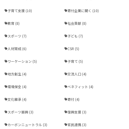
子育て支援 (10)
寄付企業に聞く (10)
教育 (8)
社会貢献 (8)
スポーツ (7)
子ども (7)
人材育成 (6)
CSR (5)
ワーケーション (5)
子育て (5)
地方創生 (4)
交流人口 (4)
環境保全 (4)
ベネフィット (4)
文化継承 (4)
寄付 (4)
スポーツ振興 (3)
復興支援 (3)
カーボンニュートラル (3)
官民連携 (3)